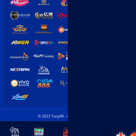
据自己的意愿控制风险水平和潜在的赢利。
游戏结果的透明化
Tony99 网站上的防崩溃老虎机游戏的一个重要特点是游戏结果透明。该
网站使用经过独立测试的随机数生成器 (RNG)，以确保游戏结果真正随机
且不可操纵。
这种透明度让投注者相信他们是在公平的环境中游戏，并且不会受到任何
有害干扰。
为了获得公平且盈利的在线赌博体验，玩家们通常会在 Tony99 网站上寻
找防作弊的老虎机游戏。清晰的玩家回报率 (RTP)、合理的中奖频率、丰
厚的奖励功能、丰富的投注种类以及透明的游戏结果等特点，都充分证明
了 Tony99 致力于提供最佳游戏体验的承诺。
常见问题解答
Tony99 网站上的防崩溃槽是什么？
Tony99 列表中的防破解老虎机是提供合理获胜频率和有利可图的奖励功
能的老虎机游戏，可让赌徒免于作弊的令人沮丧的经历。
如何选择一款防破解老虎机游戏？
选择 RTP 百分比高、奖励功能信息清晰且投注种类丰富的游戏，以最大限
© 2023 Tony99 - All Right Reserved.
度地提高获胜机会。
为什么游戏结果的透明度很重要？
Tony99 的游戏结果由随机数生成器 (RNG) 保证透明，确保奖金和游戏结