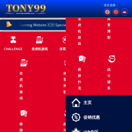
语言选择：
老
体
 Tony99kh Gaming Website 🇰🇭 Special Bonus Offer •10% Bonus on Every Depos
虎
育
机
博
游
彩
戏
CHALLENGE
老虎机游戏
体育博彩
真人娱乐场
棋牌扑克
棋
战
老
体
真
牌
斗
虎
育
人
扑
捕
机
博
娱
克
鱼
游
彩
乐
戏
场
主页
促销优惠
棋
战
乐
牌
斗
透
VIP专区