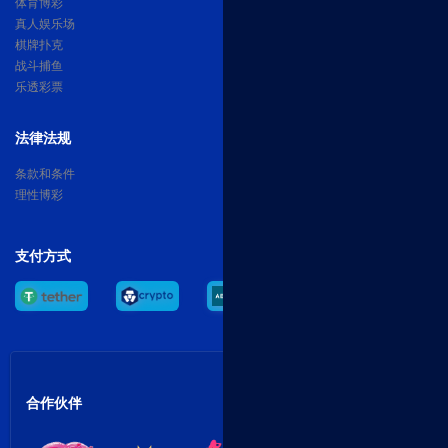
体育博彩
联系我们
公平。玩家们真正想要避免的是隐藏的体验，例如游戏赢钱频率低或派彩不足。
真人娱乐场
下载应用
Tony99 网站以提供公平有趣的游戏体验而闻名，其中包括防破解老虎机游戏。在
棋牌扑克
联盟计划
本篇评测中，我们将为您介绍 Tony99 网站上防破解老虎机游戏的五大主要特
点。
战斗捕鱼
清晰 RTP 的可用性
乐透彩票
玩家回报率 (RTP) 是指在一定时间段内返还给玩家的总投注额的平均百分
比。Tony99 网站上的防崩溃老虎机游戏始终提供清晰公平的 RTP。
法律法规
保持联系
关于RTP百分比的信息通常可以在游戏描述或帮助部分找到。通过了解
RTP百分比，博彩玩家可以更好地决定玩哪些游戏。
条款和条件
合理的中奖频率
理性博彩
防破解老虎机游戏通常拥有公平均衡的中奖频率。这意味着玩家将在合理
的时间间隔内（而非很长一段时间内）获得奖金。
这样的游戏提供了更持续的获胜感觉，保持了赌徒的满意度，并防止了由
支付方式
于难以获胜而产生的挫败感。
盈利奖金功能
Tony99 网站上的防破解老虎机游戏通常都配有丰厚的奖励功能。这些功
能可以是免费旋转、互动奖励游戏、额外的百搭符号，或其他可以增加玩
家赢得大奖机会的特殊功能。
这些功能旨在提供更具吸引力的游戏体验，同时增加您获胜的机会。
广泛的投注变化
合作伙伴
广泛的投注选项是Tony99列表中防破解老虎机游戏的一大特色。这意味
着玩家可以根据自己的偏好和预算灵活选择投注额。
具有多种投注方式的游戏允许投注者更精确地设置投注，从而他们可以根