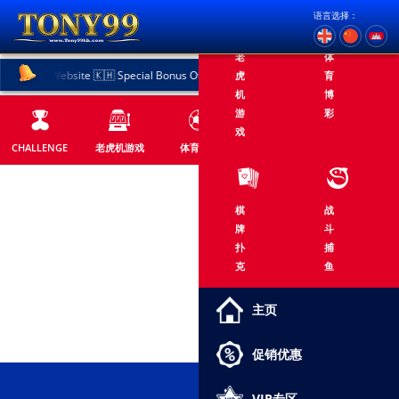
语言选择：
老
体
Gaming Website 🇰🇭 Special Bonus Offer •10% Bonus on Every Deposit •20% B
虎
育
机
博
游
彩
戏
CHALLENGE
老虎机游戏
体育博彩
真人娱乐场
棋牌扑克
棋
战
牌
斗
扑
捕
克
鱼
主页
促销优惠
VIP专区