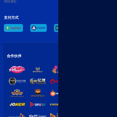
理性博彩
防破解老虎机游戏通常拥有公平均衡的中奖频率。这意味着玩家将在合理
的时间间隔内（而非很长一段时间内）获得奖金。
这样的游戏提供了更持续的获胜感觉，保持了赌徒的满意度，并防止了由
支付方式
于难以获胜而产生的挫败感。
盈利奖金功能
Tony99 网站上的防破解老虎机游戏通常都配有丰厚的奖励功能。这些功
能可以是免费旋转、互动奖励游戏、额外的百搭符号，或其他可以增加玩
家赢得大奖机会的特殊功能。
这些功能旨在提供更具吸引力的游戏体验，同时增加您获胜的机会。
广泛的投注变化
合作伙伴
广泛的投注选项是Tony99列表中防破解老虎机游戏的一大特色。这意味
着玩家可以根据自己的偏好和预算灵活选择投注额。
具有多种投注方式的游戏允许投注者更精确地设置投注，从而他们可以根
据自己的意愿控制风险水平和潜在的赢利。
游戏结果的透明化
Tony99 网站上的防崩溃老虎机游戏的一个重要特点是游戏结果透明。该
网站使用经过独立测试的随机数生成器 (RNG)，以确保游戏结果真正随机
且不可操纵。
这种透明度让投注者相信他们是在公平的环境中游戏，并且不会受到任何
有害干扰。
为了获得公平且盈利的在线赌博体验，玩家们通常会在 Tony99 网站上寻
找防作弊的老虎机游戏。清晰的玩家回报率 (RTP)、合理的中奖频率、丰
厚的奖励功能、丰富的投注种类以及透明的游戏结果等特点，都充分证明