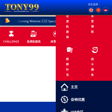
语言选择：
老
体
o Tony99kh Gaming Website 🇰🇭 Special Bonus Offer •10% Bonus on Every Depo
虎
育
机
博
游
彩
戏
CHALLENGE
老虎机游戏
体育博彩
真人娱乐场
棋牌扑克
棋
战
牌
斗
扑
捕
克
鱼
主页
促销优惠
VIP专区