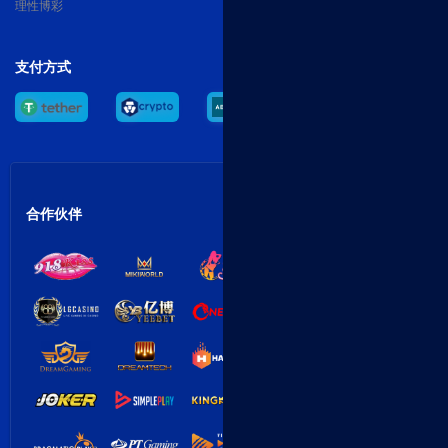
理性博彩
防破解老虎机游戏通常拥有公平均衡的中奖频率。这意味着玩家将在合理
的时间间隔内（而非很长一段时间内）获得奖金。
这样的游戏提供了更持续的获胜感觉，保持了赌徒的满意度，并防止了由
支付方式
于难以获胜而产生的挫败感。
盈利奖金功能
Tony99 网站上的防破解老虎机游戏通常都配有丰厚的奖励功能。这些功
能可以是免费旋转、互动奖励游戏、额外的百搭符号，或其他可以增加玩
家赢得大奖机会的特殊功能。
这些功能旨在提供更具吸引力的游戏体验，同时增加您获胜的机会。
广泛的投注变化
合作伙伴
广泛的投注选项是Tony99列表中防破解老虎机游戏的一大特色。这意味
着玩家可以根据自己的偏好和预算灵活选择投注额。
具有多种投注方式的游戏允许投注者更精确地设置投注，从而他们可以根
据自己的意愿控制风险水平和潜在的赢利。
游戏结果的透明化
Tony99 网站上的防崩溃老虎机游戏的一个重要特点是游戏结果透明。该
网站使用经过独立测试的随机数生成器 (RNG)，以确保游戏结果真正随机
且不可操纵。
这种透明度让投注者相信他们是在公平的环境中游戏，并且不会受到任何
有害干扰。
为了获得公平且盈利的在线赌博体验，玩家们通常会在 Tony99 网站上寻
找防作弊的老虎机游戏。清晰的玩家回报率 (RTP)、合理的中奖频率、丰
厚的奖励功能、丰富的投注种类以及透明的游戏结果等特点，都充分证明